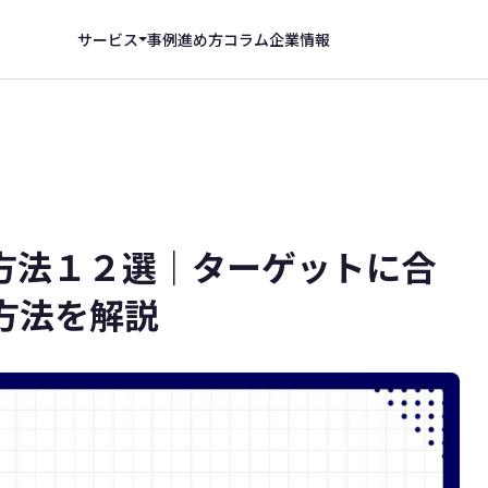
事例
進め方
コラム
企業情報
サービス
方法１２選｜ターゲットに合
方法を解説