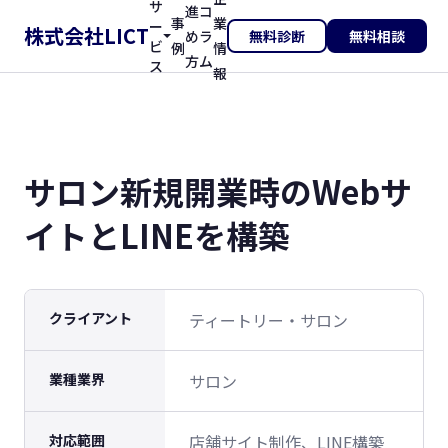
サ
進
コ
事
業
ー
株式会社LICT
め
ラ
無料診断
無料相談
ビ
例
情
方
ム
ス
報
サロン新規開業時のWebサ
イトとLINEを構築
クライアント
ティートリー・サロン
業種業界
サロン
対応範囲
店舗サイト制作、LINE構築