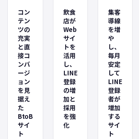
コン
飲食
集客
テン
店が
導線
ツの
Web
を増
充実
サイ
や
と直
トを
し、
接コ
活用
毎月
ンバ
し、
安定
ージ
LINE
して
ョン
登録
LINE
を見
の増
登録
据え
加と
者が
た
採用
増加
BtoB
を強
する
サイ
化
サイ
ト
ト