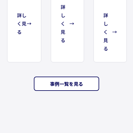
詳
詳し
し
詳
く見
く
し
る
見
く
る
見
る
事例一覧を見る