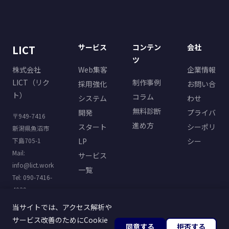
サービス
コンテン
会社
LICT
ツ
株式会社
Web集客
企業情報
LICT（リク
制作事例
採用強化
お問い合
ト）
コラム
システム
わせ
無料診断
開発
プライバ
〒949-7416
進め方
スタート
シーポリ
新潟県魚沼市
下島705-1
LP
シー
Mail:
サービス
info@lict.work
一覧
Tel: 090-7416-
4029
当サイトでは、アクセス解析や
サービス改善のためにCookie
同意する
拒否する