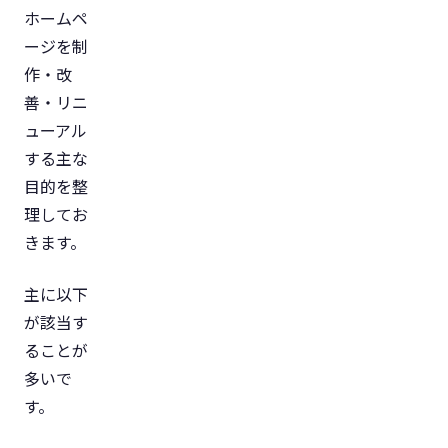
ホームペ
ージを制
作・改
善・リニ
ューアル
する主な
目的を整
理してお
きます。
主に以下
が該当す
ることが
多いで
す。