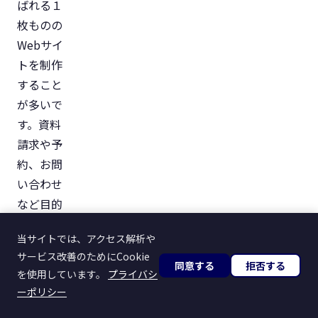
ばれる１
枚ものの
Webサイ
トを制作
すること
が多いで
す。資料
請求や予
約、お問
い合わせ
など目的
を明確
当サイトでは、アクセス解析や
に、一つ
サービス改善のためにCookie
のサービ
同意する
拒否する
を使用しています。
プライバシ
スを得る
ーポリシー
ことに特