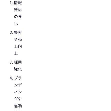
情報
発信
の強
化
集客
や売
上向
上
採用
強化
ブラ
ンデ
ィン
グや
信頼