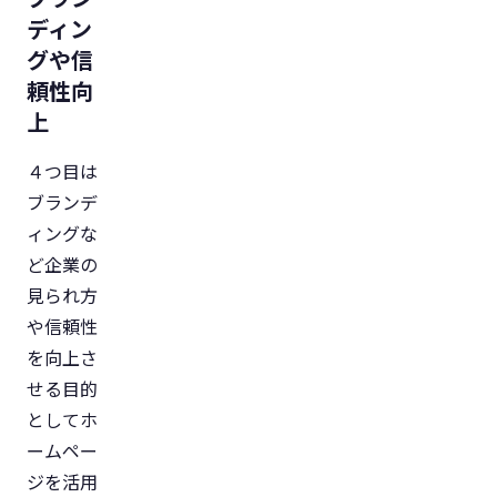
ディン
グや信
頼性向
上
４つ目は
ブランデ
ィングな
ど企業の
見られ方
や信頼性
を向上さ
せる目的
としてホ
ームペー
ジを活用