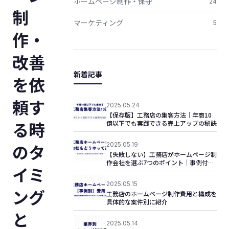
ホームページ制作・保守
24
制
マーケティング
5
作・
改善
新着記事
を依
頼す
2025.05.24
【保存版】工務店の集客方法｜年商10
る時
億以下でも実践できる売上アップの秘訣
のタ
2025.05.19
【失敗しない】工務店がホームページ制
作会社を選ぶ7つのポイント｜事例付き
イミ
で解説！
2025.05.15
ング
工務店のホームページ制作費用と構成を
具体的な案件別に紹介
と
2025.05.14