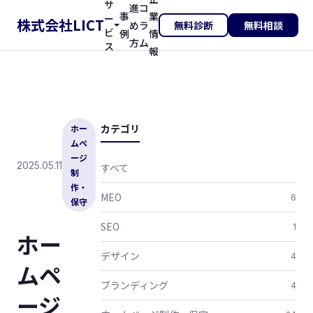
サ
進
コ
事
業
ー
株式会社LICT
め
ラ
無料診断
無料相談
ビ
例
情
方
ム
ス
報
カテゴリ
ホー
ムペ
ージ
2025.05.11
すべて
制
作・
MEO
6
保守
SEO
1
ホー
デザイン
4
ムペ
ブランディング
4
ージ